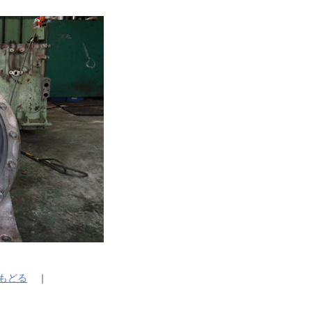
 にもどる
｜