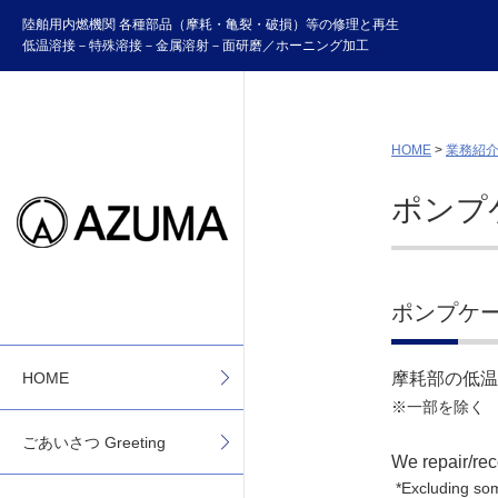
陸舶用内燃機関 各種部品（摩耗・亀裂・破損）等の修理と再生
低温溶接－特殊溶接－金属溶射－面研磨／ホーニング加工
HOME
>
業務紹介 Bu
ポンプケー
ポンプケーシン
HOME
摩耗部の低温
※一部を除く
ごあいさつ Greeting
We repair/rec
*Excluding so