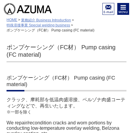
陸舶用内燃機関 各種部品
メール
メニュ
HOME
>
業務紹介 Business Introduction
>
（摩耗・亀裂・破損）等の
でのお
ー
特殊溶接事業 Special welding business
>
修理と再生
問い合
ポンプケーシング（FC材） Pump casing (FC material)
低温溶接－特殊溶接－金属
わせは
溶射－面研磨／ホーニング
こちら
加工
ポンプケーシング（FC材） Pump casing
(FC material)
ポンプケーシング（FC材） Pump casing (FC
material)
クラック、摩耗部を低温肉盛溶接、ベルゾナ肉盛コーテ
ィングなどで、再生いたします。
※一部を除く
We repair/recondition cracks and worn portions by
conducting low-temperature overlay welding, Belzona