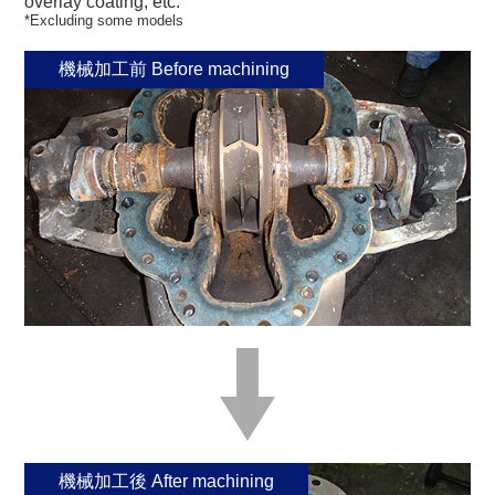
overlay coating, etc.
*Excluding some models
機械加工前 Before machining
機械加工後 After machining