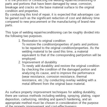
It is the process of conducting the welding repair/reconditioning of
parts and portions that have been damaged by wear, corrosion,
breakage and cracks on the base material surface to the original
condition and properties.
By conducting this kind of repair, it is expected that advantages can
be gained such as the significant reduction of cost and delivery time
compared to new procurement or the manufacturing of brand new
parts.
This type of welding repair/reconditioning can be roughly divided into
the following two purposes.
Restoration to original condition
To restore the condition/properties of parts and portions
to be repaired to the original condition/properties. As the
welding material to be used this time, a material
equivalent to that of the corresponding part/portion will be
employed.
Improvement of durability
To newly add durability and restore the original condition
by checking the condition of the damaged portion and
analyzing its cause, and to improve the performance
(wear resistance, corrosion resistance, thermal
resistance, etc.) by conducting overlay welding with a
metal different from the original base material.
As surface property improvement techniques for adding durability,
there are various methods including welding, spraying, plating, vapor
deposition, carburizing, nitriding and quench hardening, and an
appropriate method must be chosen in consideration of the purpose
of the property improvement and cost-effectiveness.