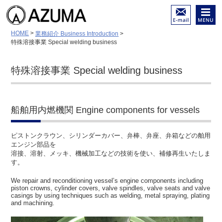
陸舶用内燃機関 各種部品
メール
メニュ
HOME
>
業務紹介 Business Introduction
>
（摩耗・亀裂・破損）等の
でのお
ー
特殊溶接事業 Special welding business
修理と再生
問い合
低温溶接－特殊溶接－金属
わせは
溶射－面研磨／ホーニング
こちら
特殊溶接事業 Special welding business
加工
船舶用内燃機関 Engine components for vessels
ピストンクラウン、シリンダーカバー、弁棒、弁座、弁箱などの舶用
エンジン部品を
溶接、溶射、メッキ、機械加工などの技術を使い、補修再生いたしま
す。
We repair and reconditioning vessel’s engine components including
piston crowns, cylinder covers, valve spindles, valve seats and valve
casings by using techniques such as welding, metal spraying, plating
and machining.