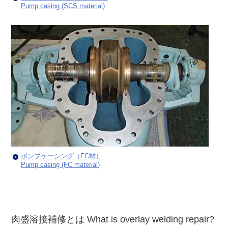
Pump casing (SCS material)
ポンプケーシング（FC材）
Pump casing (FC material)
肉盛溶接補修とは What is overlay welding repair?