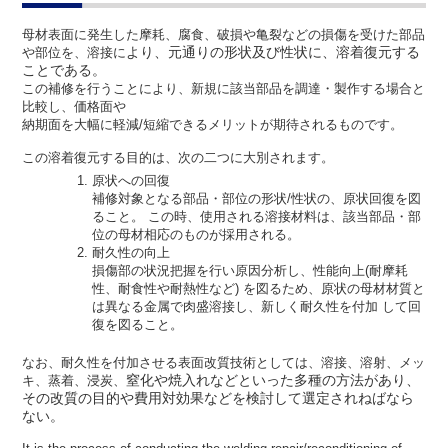
母材表面に発生した摩耗、腐食、破損や亀裂などの損傷を受けた部品
より、元通りの形状及び性状に、溶着復元する
や部位を、溶接に
ことである。
この補修を行うことにより、新規に該当部品を調達・製作する場合と
比較し、価格面や
納期面を大幅に軽減/短縮できるメリットが期待されるものです。
この溶着復元する目的は、次の二つに大別されます。
原状への回復
補修対象となる部品・部位の形状/性状の、原状回復を図
ること。 この時、使用される溶接材料は、該当部品・部
位の母材相応のものが採用される。
耐久性の向上
損傷部の状況把握を行い原因分析し、性能向上(耐摩耗
性、耐食性や耐熱性など) を図るため、原状の母材材質と
は異なる金属で肉盛溶接し、新しく耐久性を付加 して回
復を図ること。
なお、耐久性を付加させる表面改質技術としては、溶接、溶射、メッ
窒化や焼入れなどといった多種の方法があり、
キ、蒸着、浸炭、
その改質の目的や費用対効果などを検討
して選定されねばなら
ない。