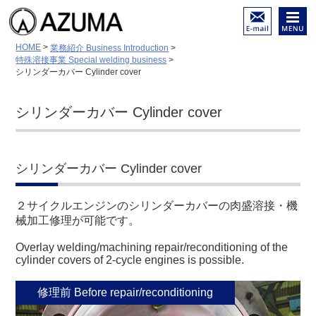
陸舶用内燃機関 各種部品
メール
メニュ
HOME
>
業務紹介 Business Introduction
>
（摩耗・亀裂・破損）等の
でのお
ー
特殊溶接事業 Special welding business
>
修理と再生
問い合
シリンダーカバー Cylinder cover
低温溶接－特殊溶接－金属
わせは
溶射－面研磨／ホーニング
こちら
加工
シリンダーカバー Cylinder cover
シリンダーカバー Cylinder cover
２サイクルエンジンのシリンダーカバーの肉盛溶接・機
械加工修理が可能です。
Overlay welding/machining repair/reconditioning of the
cylinder covers of 2-cycle engines is possible.
修理前 Before repair/reconditioning