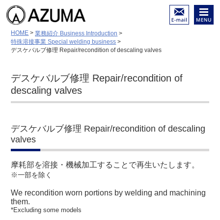
陸舶用内燃機関 各種部品
メール
メニュ
HOME
>
業務紹介 Business Introduction
>
（摩耗・亀裂・破損）等の
でのお
ー
特殊溶接事業 Special welding business
>
修理と再生
問い合
デスケバルブ修理 Repair/recondition of descaling valves
低温溶接－特殊溶接－金属
わせは
溶射－面研磨／ホーニング
こちら
加工
デスケバルブ修理 Repair/recondition of
descaling valves
デスケバルブ修理 Repair/recondition of descaling
valves
摩耗部を溶接・機械加工することで再生いたします。
※一部を除く
We recondition worn portions by welding and machining
them.
*Excluding some models