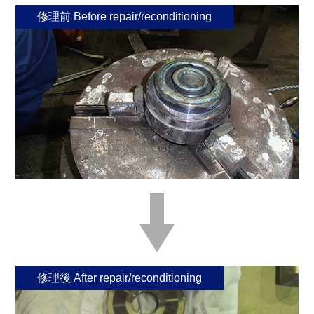
修理前 Before repair/reconditioning
修理後 After repair/reconditioning