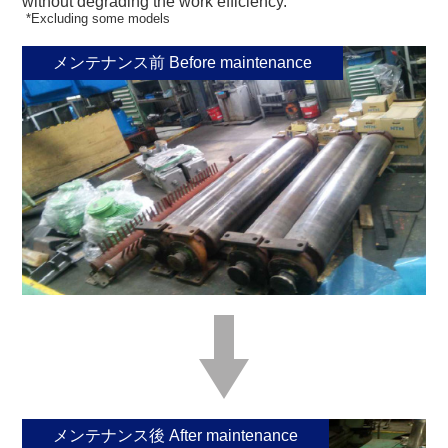
without degrading the work efficiency.
*Excluding some models
メンテナンス前 Before maintenance
メンテナンス後 After maintenance