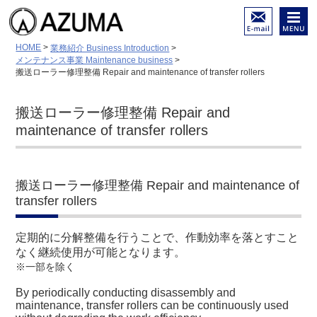
陸舶用内燃機関 各種部品
メール
メニュ
HOME
>
業務紹介 Business Introduction
>
（摩耗・亀裂・破損）等の
でのお
ー
メンテナンス事業 Maintenance business
>
修理と再生
問い合
搬送ローラー修理整備 Repair and maintenance of transfer rollers
低温溶接－特殊溶接－金属
わせは
溶射－面研磨／ホーニング
こちら
加工
搬送ローラー修理整備 Repair and
maintenance of transfer rollers
搬送ローラー修理整備 Repair and maintenance of
transfer rollers
定期的に分解整備を行うことで、作動効率を落とすこと
なく継続使用が可能となります。
※一部を除く
By periodically conducting disassembly and
maintenance, transfer rollers can be continuously used