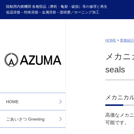
陸舶用内燃機関 各種部品（摩耗・亀裂・破損）等の修理と再生
低温溶接－特殊溶接－金属溶射－面研磨／ホーニング加工
HOME
>
業務紹介 Bu
メカニカル
seals
メカニカルシー
HOME
高価なメカニ
ごあいさつ Greeting
可能です。