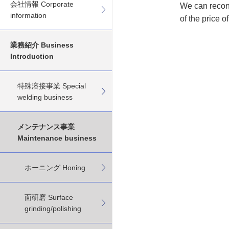
会社情報 Corporate
We can recond
information
of the price 
業務紹介 Business
Introduction
特殊溶接事業 Special
welding business
メンテナンス事業
Maintenance business
ホーニング Honing
面研磨 Surface
grinding/polishing