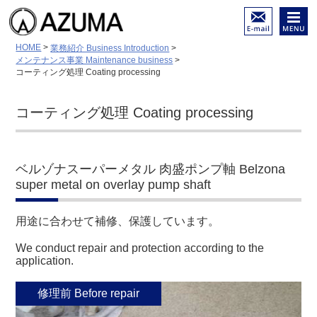
陸舶用内燃機関 各種部品
メール
メニュ
HOME
>
業務紹介 Business Introduction
>
（摩耗・亀裂・破損）等の
でのお
ー
メンテナンス事業 Maintenance business
>
修理と再生
問い合
コーティング処理 Coating processing
低温溶接－特殊溶接－金属
わせは
溶射－面研磨／ホーニング
こちら
加工
コーティング処理 Coating processing
ベルゾナスーパーメタル 肉盛ポンプ軸 Belzona
super metal on overlay pump shaft
用途に合わせて補修、保護しています。
We conduct repair and protection according to the
application.
修理前 Before repair