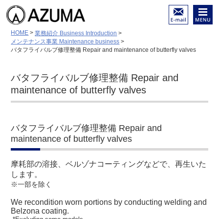
陸舶用内燃機関 各種部品
メール
メニュ
HOME
>
業務紹介 Business Introduction
>
（摩耗・亀裂・破損）等の
でのお
ー
メンテナンス事業 Maintenance business
>
修理と再生
問い合
バタフライバルブ修理整備 Repair and maintenance of butterfly valves
低温溶接－特殊溶接－金属
わせは
溶射－面研磨／ホーニング
こちら
加工
バタフライバルブ修理整備 Repair and
maintenance of butterfly valves
バタフライバルブ修理整備 Repair and
maintenance of butterfly valves
摩耗部の溶接、ベルゾナコーティングなどで、再生いた
します。
※一部を除く
We recondition worn portions by conducting welding and
Belzona coating.